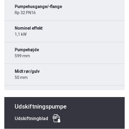
Pumpehusgange/-flange
Rp 32 PN16
Nominel effekt
1,1 kW
Pumpehøjde
599 mm
Midt rør/gulv
50 mm
Udskiftningspumpe
Udskiftningblad