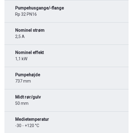
Pumpehusgange/-flange
Rp 32 PN16
Nominel strøm
2,5 A
Nominel effekt
1,1 kW
Pumpehøjde
737 mm
Midt rør/gulv
50 mm
Medietemperatur
-30 - +120 °C