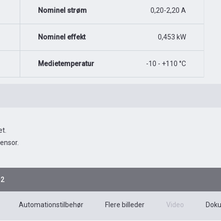
Nominel strøm
0,20-2,20 A
Nominel effekt
0,453 kW
Medietemperatur
-10 - +110 °C
t.
ensor.
12
Automationstilbehør
Flere billeder
Video
Dok