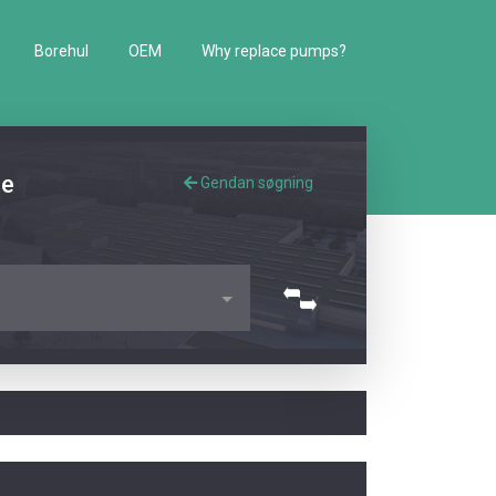
Borehul
OEM
Why replace pumps?
de
Gendan søgning