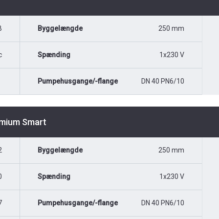
B
Byggelængde
250 mm
c
Spænding
1x230 V
Pumpehusgange/-flange
DN 40 PN6/10
emium Smart
2
Byggelængde
250 mm
0
Spænding
1x230 V
7
Pumpehusgange/-flange
DN 40 PN6/10