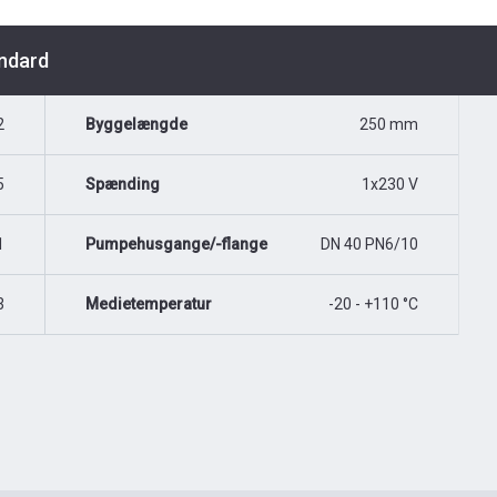
andard
2
Byggelængde
250 mm
5
Spænding
1x230 V
1
Pumpehusgange/-flange
DN 40 PN6/10
3
Medietemperatur
-20 - +110 °C