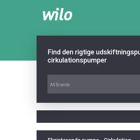
Find den rigtige udskiftnings
cirkulationspumper
All Brands