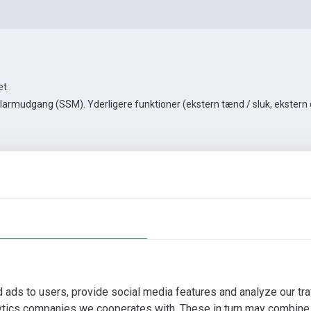
t.
mudgang (SSM). Yderligere funktioner (ekstern tænd / sluk, ekstern dri
2
Automationstilbehør
Flere billeder
Video
Dok
d ads to users, provide social media features and analyze our tra
lytics companies we cooperates with. These in turn may combine 