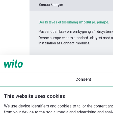
Bemærkninger
Der kræves et tilslutningsmodul pr. pumpe.
Passer uden krav om ombygning af rørsysteme
Denne pumpe er som standard udstyret med alar
installation af Connect-modulet.
Produktinformation
Yonos MAXO-D 40/0,5-1
Produktbeskrivelse
Monteringstilbehør
Consent
This website uses cookies
We use device identifiers and cookies to tailor the content an
from your device to the social media and advertising and ana