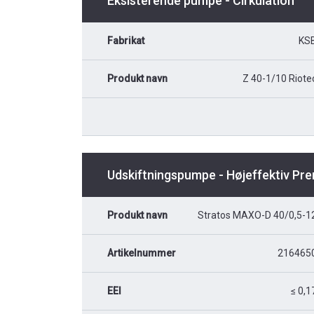
Eksisterende pumpe - Cirkulation
Fabrikat
KS
Produkt navn
Z 40-1/10 Riote
Udskiftningspumpe - Højeffektiv Pr
Produkt navn
Stratos MAXO-D 40/0,5-1
Artikelnummer
216465
EEI
≤ 0,1