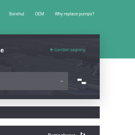
Borehul
OEM
Why replace pumps?
de
Gendan søgning