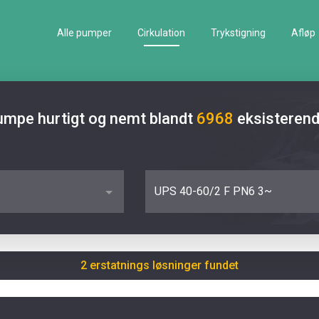
Alle pumper
Cirkulation
Trykstigning
Afløp
pumpe hurtigt og nemt blandt
6968
eksisteren
UPS 40-60/2 F PN6 3~
2 erstatnings løsninger fundet