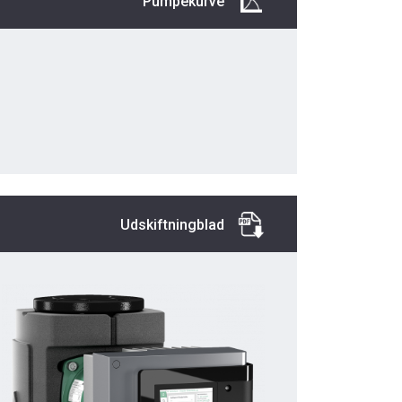
Pumpekurve
Udskiftningblad