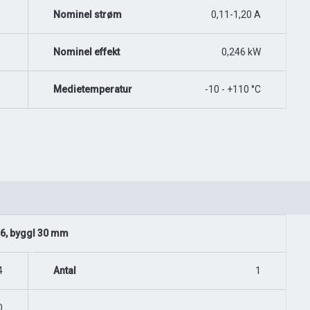
Nominel strøm
0,11-1,20 A
Nominel effekt
0,246 kW
Medietemperatur
-10 - +110 °C
N16, byggl 30 mm
4
Antal
1
0