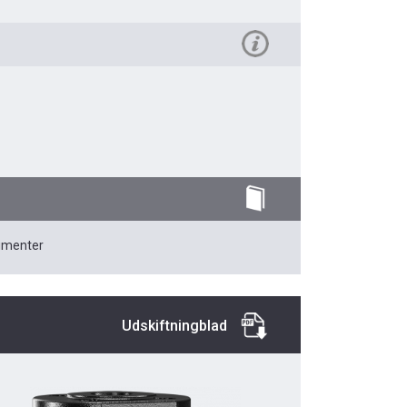
umenter
Udskiftningblad