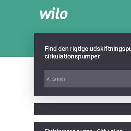
Find den rigtige udskiftnings
cirkulationspumper
All Brands