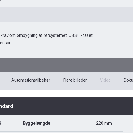
krav om ombygning af rørsystemet. OBS! 1-faset.
ensor.
Automationstilbehør
Flere billeder
Video
Dok
andard
8
Byggelængde
220 mm