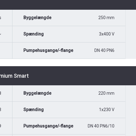
s
Byggelængde
250 mm
~
Spænding
3x400 V
Pumpehusgange/-flange
DN 40 PN6
emium Smart
8
Byggelængde
220 mm
3
Spænding
1x230 V
9
Pumpehusgange/-flange
DN 40 PN6/10