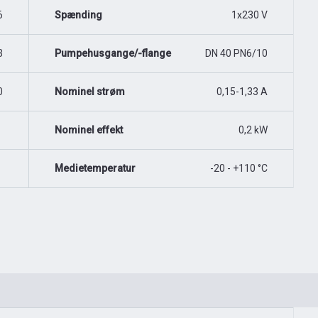
6
Spænding
1x230 V
3
Pumpehusgange/-flange
DN 40 PN6/10
0
Nominel strøm
0,15-1,33 A
Nominel effekt
0,2 kW
Medietemperatur
-20 - +110 °C