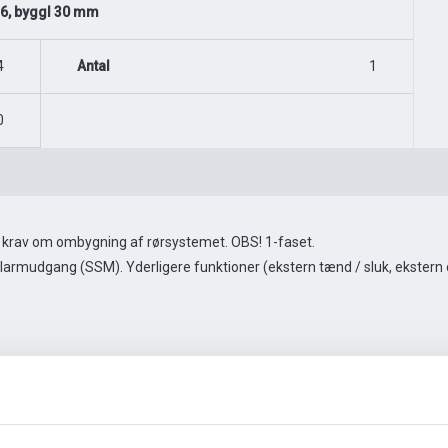
N16, byggl 30 mm
4
Antal
1
0
krav om ombygning af rørsystemet. OBS! 1-faset.
mudgang (SSM). Yderligere funktioner (ekstern tænd / sluk, ekstern dri
Automationstilbehør
Flere billeder
Video
Dok