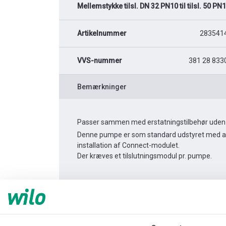
Mellemstykke tilsl. DN 32 PN10 til tilsl. 50 P
Artikelnummer
283541
VVS-nummer
381 28 833
Bemærkninger
Passer sammen med erstatningstilbehør uden 
Denne pumpe er som standard udstyret med alar
installation af Connect-modulet.
Der kræves et tilslutningsmodul pr. pumpe.
Produktinformation
Yonos MAXO 40/0,5-8
Produktbeskrivelse
Monteringstilbehør