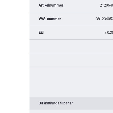
Artikelnummer
212064
VVS-nummer
38123405
EEI
≤ 0,2
Udskiftnings tilbehør