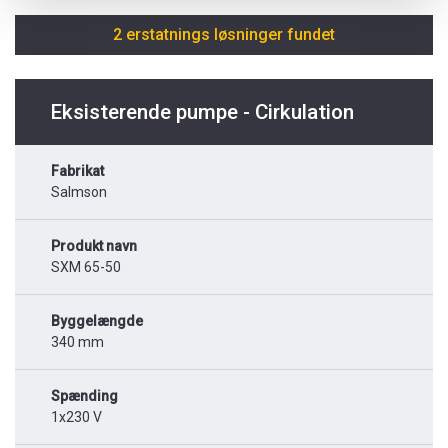
2 erstatnings løsninger fundet
Eksisterende pumpe - Cirkulation
Fabrikat
Salmson
Produkt navn
SXM 65-50
Byggelængde
340 mm
Spænding
1x230 V