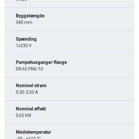
Byggelængde
340 mm
Spænding
1x230 V
Pumpehusgange/-flange
DN 65 PN6/10
Nominel strøm
0,30-3,50 A
Nominel effekt
0,65 kW
Medietemperatur
-20 - +110 °C