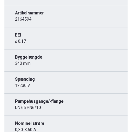
Artikelnummer
2164594
EEI
≤ 0,17
Byggelængde
340 mm
Spænding
1x230 V
Pumpehusgange/-flange
DN 65 PN6/10
Nominel strøm
0,30-3,60 A