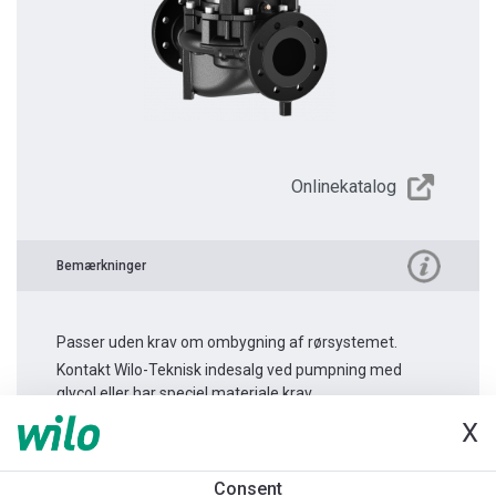
Onlinekatalog
Bemærkninger
Passer uden krav om ombygning af rørsystemet.
Kontakt Wilo-Teknisk indesalg ved pumpning med
glycol eller har speciel materiale krav.
X
Produktinformation
Consent
Atmos GIGA-I 100/150-2,2/4