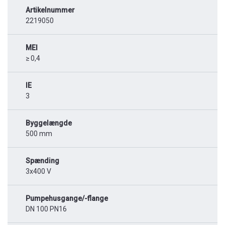
Artikelnummer
2219050
MEI
≥ 0,4
IE
3
Byggelængde
500 mm
Spænding
3x400 V
Pumpehusgange/-flange
DN 100 PN16