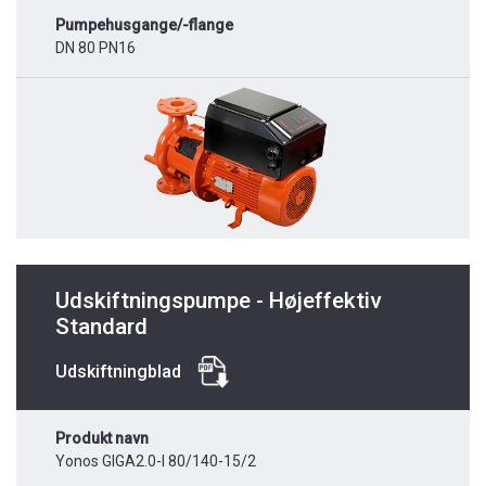
Pumpehusgange/-flange
DN 80 PN16
Udskiftningspumpe - Højeffektiv
Standard
Udskiftningblad
Produkt navn
Yonos GIGA2.0-I 80/140-15/2