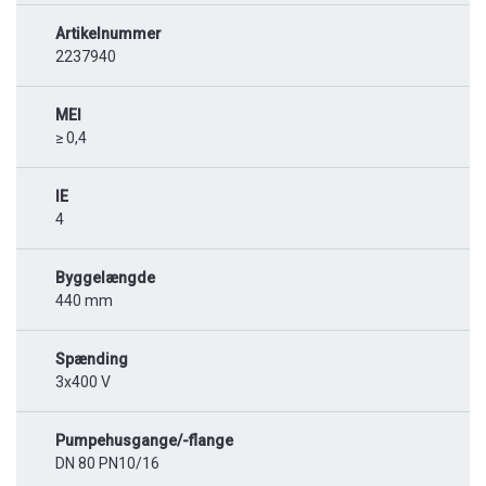
Artikelnummer
2237940
MEI
≥ 0,4
IE
4
Byggelængde
440 mm
Spænding
3x400 V
Pumpehusgange/-flange
DN 80 PN10/16