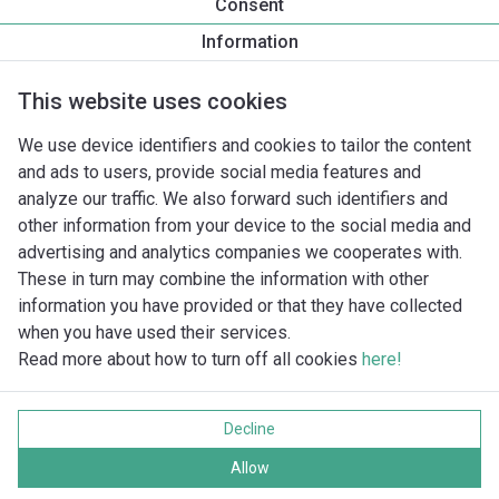
Consent
Yonos GIGA2.0-I 80/140-15/2
Information
Produktbeskrivelse
Monteringstilbehør
Automationstilbe
This website uses cookies
We use device identifiers and cookies to tailor the content
and ads to users, provide social media features and
analyze our traffic. We also forward such identifiers and
other information from your device to the social media and
advertising and analytics companies we cooperates with.
These in turn may combine the information with other
information you have provided or that they have collected
when you have used their services.
Read more about how to turn off all cookies
here!
Imprint
Databeskyttelse
Decline
Cookie policy
Alle rettigheder forbeholdes
Allow