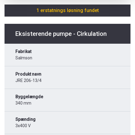
1 erstatnings løsning fundet
Eksisterende pumpe - Cirkulation
Fabrikat
Salmson
Produkt navn
JRE 206-13/4
Byggelængde
340 mm
Spænding
3x400 V