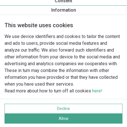
Consent
Yonos GIGA2.0-D 65/1-20/4,0
Information
Produktbeskrivelse
Monteringstilbehør
Automationstilbe
This website uses cookies
We use device identifiers and cookies to tailor the content
and ads to users, provide social media features and
analyze our traffic. We also forward such identifiers and
other information from your device to the social media and
advertising and analytics companies we cooperates with.
These in turn may combine the information with other
information you have provided or that they have collected
when you have used their services.
Read more about how to turn off all cookies
here!
Imprint
Databeskyttelse
Decline
Cookie policy
Alle rettigheder forbeholdes
Allow