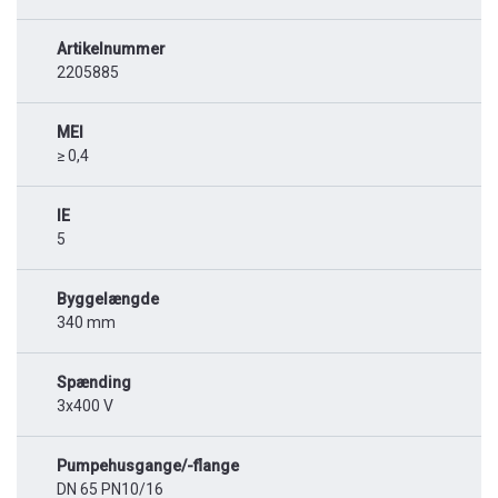
Artikelnummer
2205885
MEI
≥ 0,4
IE
5
Byggelængde
340 mm
Spænding
3x400 V
Pumpehusgange/-flange
DN 65 PN10/16