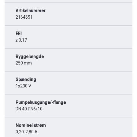
Artikelnummer
2164651
EEI
≤ 0,17
Byggelængde
250 mm
Spænding
1x230 V
Pumpehusgange/-flange
DN 40 PN6/10
Nominel strøm
0,20-2,80 A