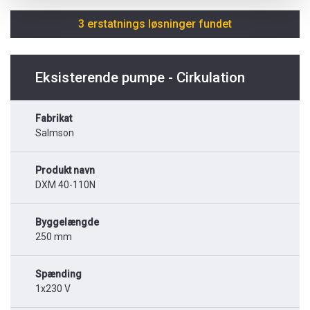
3 erstatnings løsninger fundet
Eksisterende pumpe - Cirkulation
Fabrikat
Salmson
Produkt navn
DXM 40-110N
Byggelængde
250 mm
Spænding
1x230 V