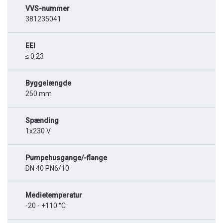
VVS-nummer
381235041
EEI
≤ 0,23
Byggelængde
250 mm
Spænding
1x230 V
Pumpehusgange/-flange
DN 40 PN6/10
Medietemperatur
-20 - +110 °C