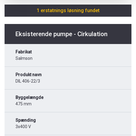
1 erstatnings løsning fundet
Eksisterende pumpe - Cirkulation
Fabrikat
Salmson
Produkt navn
DIL 406-22/3
Byggelængde
475 mm
Spænding
3x400 V