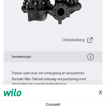
Onlinekatalog
Bemærkninger
Passer uden krav om ombygning af rørsystemet.
Kontakt Wilo-Teknisk indesalg ved pumpning med
glycol eller har speciel materiale krav.
X
Produktinformation
Consent
Atmos GIGA-D 65/200-3/4