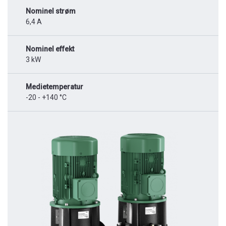
Nominel strøm
6,4 A
Nominel effekt
3 kW
Medietemperatur
-20 - +140 °C