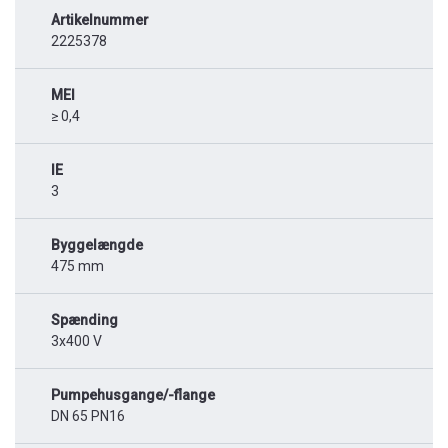
Artikelnummer
2225378
MEI
≥ 0,4
IE
3
Byggelængde
475 mm
Spænding
3x400 V
Pumpehusgange/-flange
DN 65 PN16