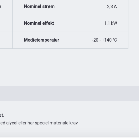
3
Nominel strøm
2,3 A
Nominel effekt
1,1 kW
Medietemperatur
-20 - +140 °C
t.
 glycol eller har speciel materiale krav.