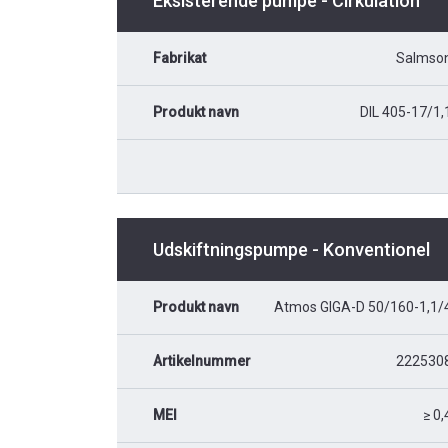
Eksisterende pumpe - Cirkulation
Fabrikat
Salmso
Produkt navn
DIL 405-17/1,
Udskiftningspumpe - Konventionel
Produkt navn
Atmos GIGA-D 50/160-1,1/
Artikelnummer
222530
MEI
≥ 0,