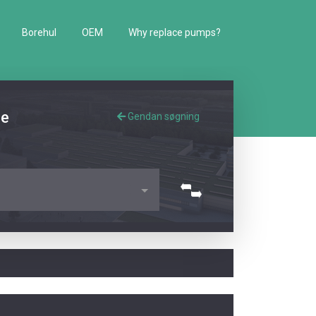
Borehul
OEM
Why replace pumps?
de
Gendan søgning