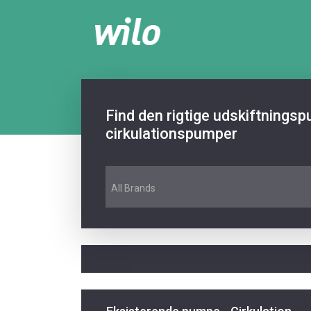
Find den rigtige udskiftnings
cirkulationspumper
All Brands