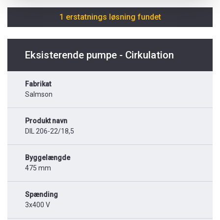
1 erstatnings løsning fundet
Eksisterende pumpe - Cirkulation
Fabrikat
Salmson
Produkt navn
DIL 206-22/18,5
Byggelængde
475 mm
Spænding
3x400 V