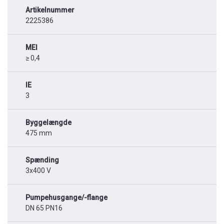
Artikelnummer
2225386
MEI
≥ 0,4
IE
3
Byggelængde
475 mm
Spænding
3x400 V
Pumpehusgange/-flange
DN 65 PN16