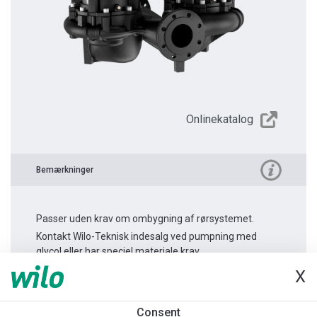
Onlinekatalog
Bemærkninger
Passer uden krav om ombygning af rørsystemet.
Kontakt Wilo-Teknisk indesalg ved pumpning med
glycol eller har speciel materiale krav.
X
Produktinformation
Consent
Atmos GIGA-D 65/200-18,5/2