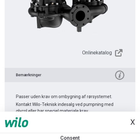
Onlinekatalog
Bemærkninger
Passer uden krav om ombygning af rørsystemet.
Kontakt Wilo-Teknisk indesalg ved pumpning med
glycol eller har speciel materiale krav.
X
Produktinformation
Consent
Atmos GIGA-D 50/115-4/2