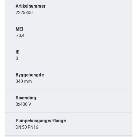
Artikelnummer
2225300
MEI
≥ 0,4
IE
3
Byggelængde
340 mm
Spænding
3x400 V
Pumpehusgange/-flange
DN 50 PN16