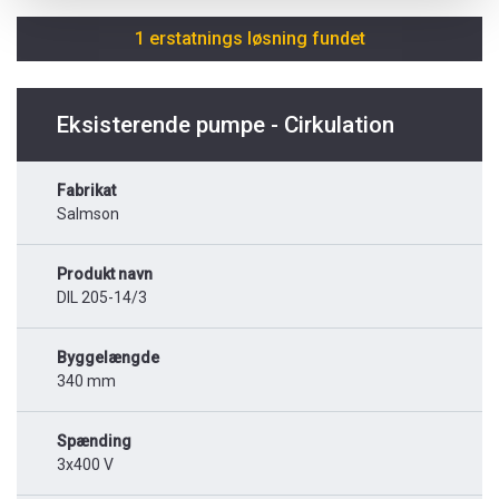
1 erstatnings løsning fundet
Eksisterende pumpe - Cirkulation
Fabrikat
Salmson
Produkt navn
DIL 205-14/3
Byggelængde
340 mm
Spænding
3x400 V