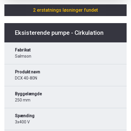
2 erstatnings løsninger fundet
Eksisterende pumpe - Cirkulation
Fabrikat
Salmson
Produkt navn
DCX 40-80N
Byggelængde
250 mm
Spænding
3x400 V