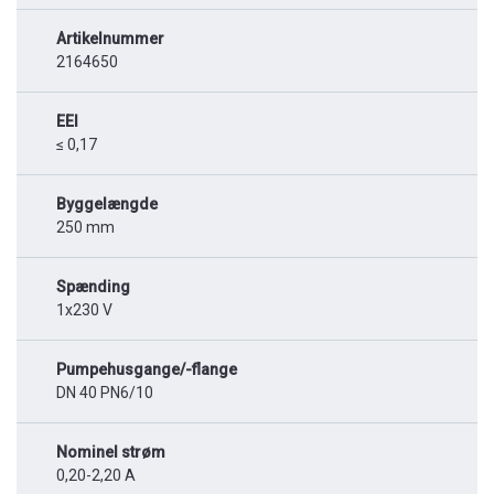
Artikelnummer
2164650
EEI
≤ 0,17
Byggelængde
250 mm
Spænding
1x230 V
Pumpehusgange/-flange
DN 40 PN6/10
Nominel strøm
0,20-2,20 A