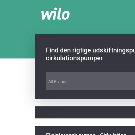
Find den rigtige udskiftnings
cirkulationspumper
All Brands