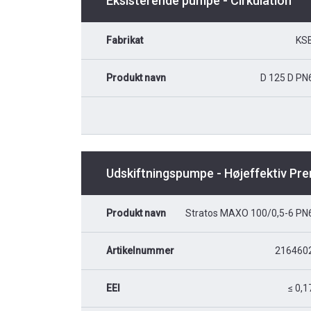
Eksisterende pumpe - Cirkulation
Fabrikat
KS
Produkt navn
D 125 D PN
Udskiftningspumpe - Højeffektiv Pr
Produkt navn
Stratos MAXO 100/0,5-6 PN
Artikelnummer
216460
EEI
≤ 0,1