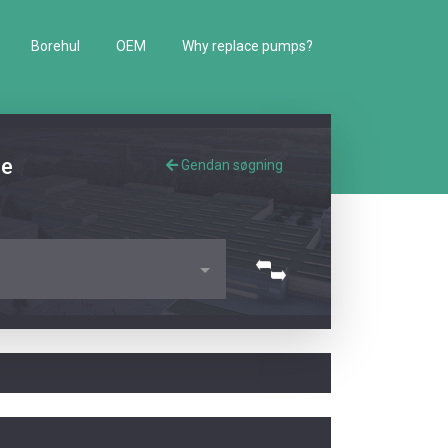
Borehul
OEM
Why replace pumps?
de
Gendan søgning