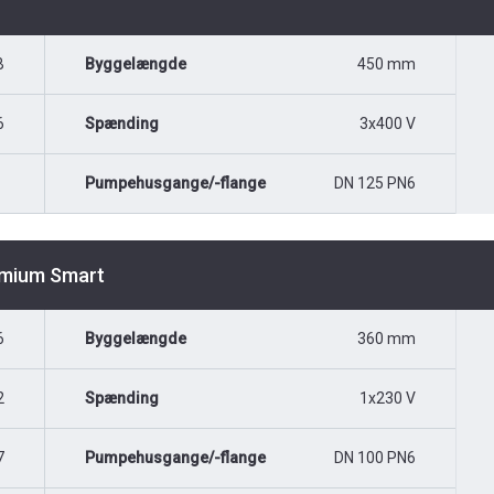
B
Byggelængde
450 mm
6
Spænding
3x400 V
Pumpehusgange/-flange
DN 125 PN6
emium Smart
6
Byggelængde
360 mm
2
Spænding
1x230 V
7
Pumpehusgange/-flange
DN 100 PN6