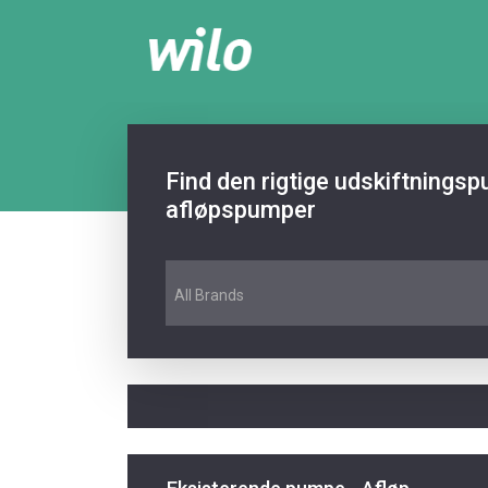
Find den rigtige udskiftnings
afløpspumper
All Brands