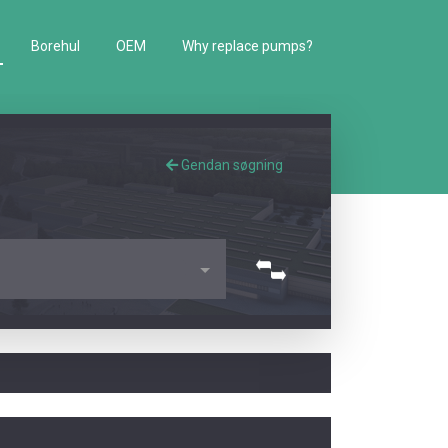
Borehul
OEM
Why replace pumps?
Gendan søgning