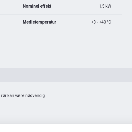
Nominel effekt
1,5 kW
Medietemperatur
+3 - +40 °C
af rør kan være nødvendig.