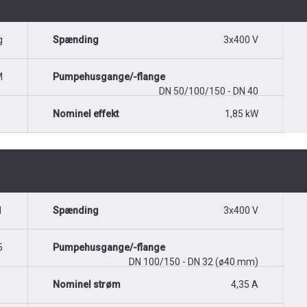
g
Spænding
3x400 V
M
Pumpehusgange/-flange
DN 50/100/150 - DN 40
Nominel effekt
1,85 kW
1
Spænding
3x400 V
5
Pumpehusgange/-flange
DN 100/150 - DN 32 (ø40 mm)
Nominel strøm
4,35 A